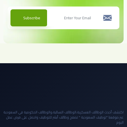
Subscribe
اكتشف أحدث الوظائف العسكرية،الوظائف النسائية،والوظائف الحكومية في السعودية
عبر موقعنا "توظيف السعودية " تصفح وظائف أبشر للتوظيف واحصل على فرص عمل
اليوم