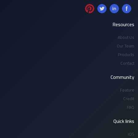
Resources
About Us
Our Team
Products
Contact
Community
Feature
Credit
FAQ
Quick links
iOS