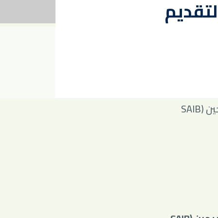
لتقديم
البنك السعودي للاستثمار يعلن عن فتح باب التقديم في برنامج تطوير الخريجين (SAIB