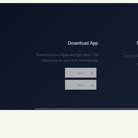
Download App
Download our Apps and get extra 15%
Cookie P
Discount on your first Order&mldr;!