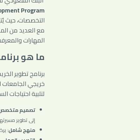
البنك السعودي لل
opment Program)
التخصصات، حيث يُتي
مع العديد من المز
المهارات والمعرفة
ما هو برنام
برنامج تطوير الخر
خريجي الجامعات ال
لتلبية احتياجات الس
تصميم متخصص
إلى تطوير مسيرته
منهج شامل
: يرك