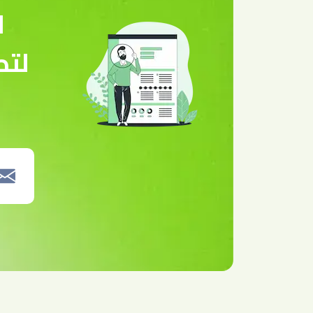
ا
لتص