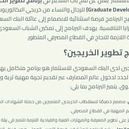
استثمار يعلن عن فتح باب التقديم في
Graduate Devel
للرجال والنساء من خريجي البكالوري
ح البرنامج فرصة استثنائية للانضمام إلى عائلة البنك الس
ايا التنافسية. يهدف البرنامج إلى تمكين الشباب السعو
 اللازمة للنجاح في القطاع المصرفي المتطور.
ج تطوير الخريجين؟
يجين لدى البنك السعودي للاستثمار هو برنامج متكامل يه
جدد لدخول عالم المصارف عبر تقديم تجربة مهنية ثرية 
وق. يتميز البرنامج بما يلي:
: مصمم خصيصًا لاستقطاب الخريجين المتميزين من حملة الشهادات ال
م المهنية في القطاع المصرفي.
ز على تطوير المعرفة والمهارات الفنية والقيادية اللازمة للتميز في بيئ