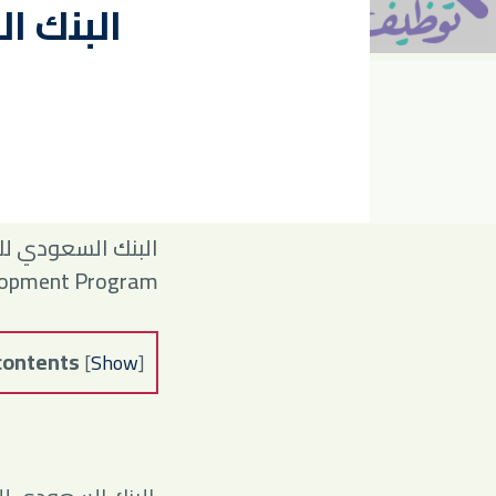
البنك ا
ate Development Program
 contents
[
Show
]