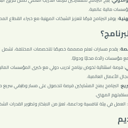
والدولي
: يتيح البرنامج للمشاركين فرصة التدريب العملي ضمن فريق البن
ؤسسات مالية عالمية.
نية
: يوفر البرنامج فرصًا لتعزيز الشبكات المهنية مع خبراء القطاع المصر
برنامج؟
صصة
: يقدم مسارات تعلم مصممة خصيصًا للتخصصات المختلفة، تشمل الت
ع مؤسسات رائدة محليًا ودوليًا.
ي
: فرصة استثنائية لخوض برنامج تدريب دولي مع كبرى المؤسسات المالية
ال الأعمال العالمية.
يع
: البرنامج يمنح المشاركين فرصة للحصول على مسار وظيفي سريع مع
ستقبلهم المهني.
: العمل في بيئة تنافسية وداعمة، تعزز من الابتكار وتطوير القدرات الش
يم