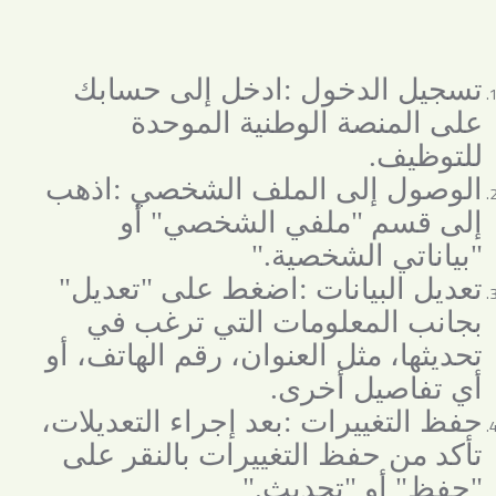
تسجيل الدخول
:
ادخل إلى حسابك
على المنصة الوطنية الموحدة
للتوظيف
.
الوصول إلى الملف الشخصي
:
اذهب
إلى قسم "ملفي الشخصي" أو
"بياناتي الشخصية
".
تعديل البيانات
:
اضغط على "تعديل"
بجانب المعلومات التي ترغب في
تحديثها، مثل العنوان، رقم الهاتف، أو
أي تفاصيل أخرى
.
حفظ التغييرات
:
بعد إجراء التعديلات،
تأكد من حفظ التغييرات بالنقر على
"حفظ" أو "تحديث
".