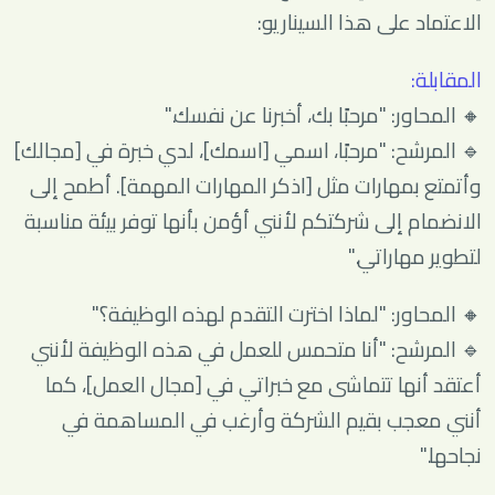
الاعتماد على هذا السيناريو:
المقابلة:
🔸 المحاور: "مرحبًا بك، أخبرنا عن نفسك."
🔹 المرشح: "مرحبًا، اسمي [اسمك]، لدي خبرة في [مجالك]
وأتمتع بمهارات مثل [اذكر المهارات المهمة]. أطمح إلى
الانضمام إلى شركتكم لأنني أؤمن بأنها توفر بيئة مناسبة
لتطوير مهاراتي."
🔸 المحاور: "لماذا اخترت التقدم لهذه الوظيفة؟"
🔹 المرشح: "أنا متحمس للعمل في هذه الوظيفة لأنني
أعتقد أنها تتماشى مع خبراتي في [مجال العمل]، كما
أنني معجب بقيم الشركة وأرغب في المساهمة في
نجاحها."