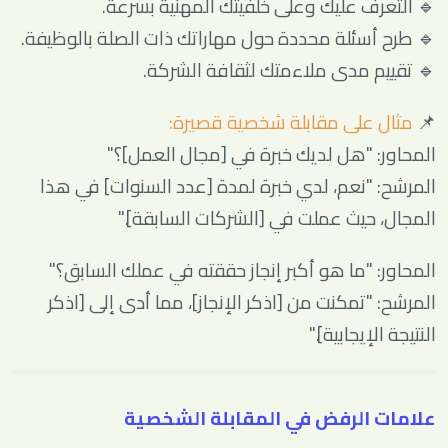
🔹 التعرف عليك وعلى خلفيتك المهنية بسرعة.
🔹 طرح أسئلة محددة حول مهاراتك ذات الصلة بالوظيفة.
🔹 تقييم مدى ملاءمتك لثقافة الشركة.
📌
مثال على مقابلة شخصية قصيرة:
المحاور: "هل لديك خبرة في [مجال العمل]؟"
المرشح: "نعم، لدي خبرة لمدة [عدد السنوات] في هذا
المجال، حيث عملت في [الشركات السابقة]."
المحاور: "ما هو أكبر إنجاز حققته في عملك السابق؟"
المرشح: "تمكنت من [اذكر الإنجاز]، مما أدى إلى [اذكر
النتيجة الإيجابية]."
علامات الرفض في المقابلة الشخصية