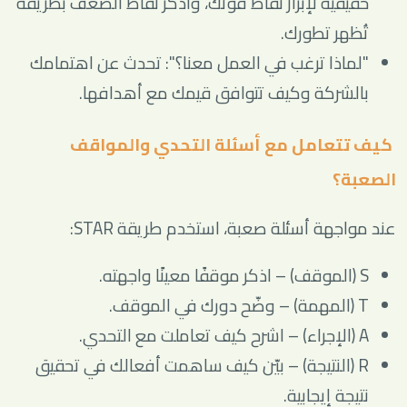
حقيقية لإبراز نقاط قوتك، واذكر نقاط الضعف بطريقة
تُظهر تطورك.
"لماذا ترغب في العمل معنا؟": تحدث عن اهتمامك
بالشركة وكيف تتوافق قيمك مع أهدافها.
كيف تتعامل مع أسئلة التحدي والمواقف
الصعبة؟
عند مواجهة أسئلة صعبة، استخدم طريقة STAR:
S (الموقف) – اذكر موقفًا معينًا واجهته.
T (المهمة) – وضّح دورك في الموقف.
A (الإجراء) – اشرح كيف تعاملت مع التحدي.
R (النتيجة) – بيّن كيف ساهمت أفعالك في تحقيق
نتيجة إيجابية.