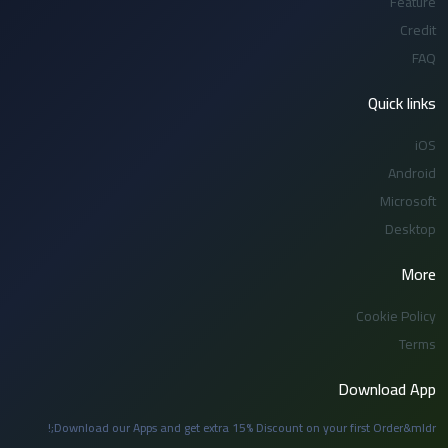
Feature
Credit
FAQ
Quick links
iOS
Android
Microsoft
Desktop
More
Cookie Policy
Terms
Download App
Download our Apps and get extra 15% Discount on your first Order&mldr;!