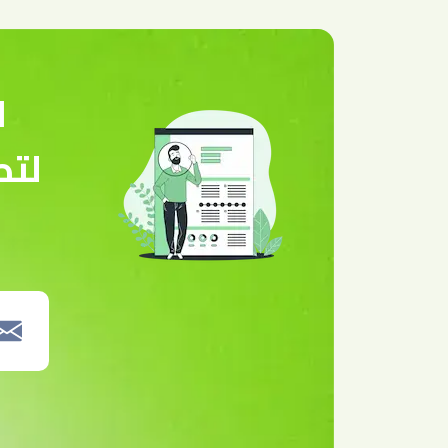
ا
لتص