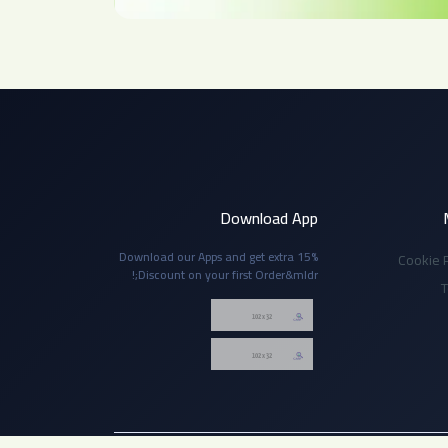
Download App
Download our Apps and get extra 15%
Cookie P
Discount on your first Order&mldr;!