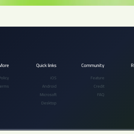
More
Quick links
Community
R
olicy
iOS
Feature
Terms
Android
Credit
Microsoft
FAQ
Desktop