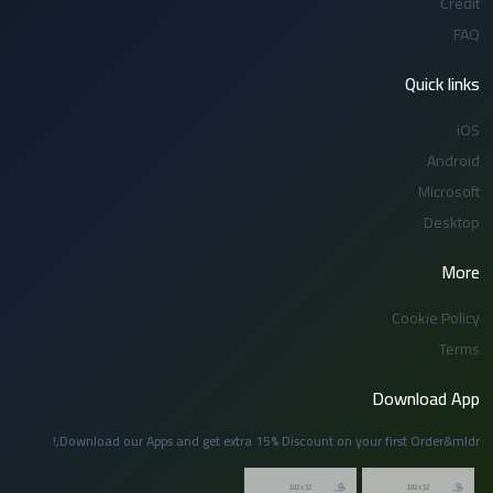
Credit
FAQ
Quick links
iOS
Android
Microsoft
Desktop
More
Cookie Policy
Terms
Download App
Download our Apps and get extra 15% Discount on your first Order&mldr;!