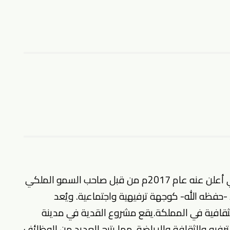
القدية مشروع ترفيهي رياضي ثقافي سعودي أعلن عنه عام 2017م من قبل صاحب السمو الملكي
-حفظه الله- كوجهة ترفيهية واجتماعية. ويُعد
ثقافية في المملكة.يقع مشروع القدية في مدينة
فيه والثقافة والرياضة، مما يتيح العديد من
الوظائف