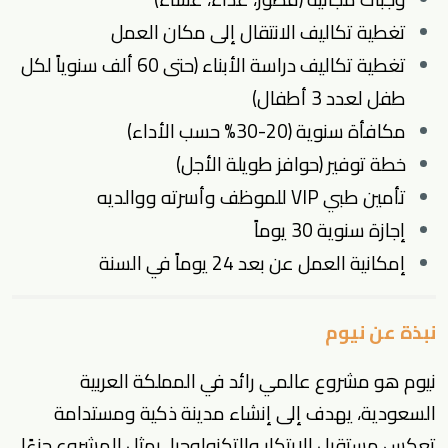
تغطية تكاليف الانتقال إلى مكان العمل
تغطية تكاليف دراسة الأبناء (حتى 60 ألف سنوياً لكل
طفل لعدد 3 أطفال)
مكافأة سنوية (20-30% حسب الأداء)
خطة توفير (حوافز طويلة الأجل)
تأمين طبي VIP للموظف وأسرته ووالديه
إجازة سنوية 30 يوماً
إمكانية العمل عن بعد 24 يوماً في السنة
نبذة عن نيوم
نيوم هو مشروع عالمي رائد في المملكة العربية
السعودية، يهدف إلى إنشاء مدينة ذكية ومستدامة
تعكس مستقبل الابتكار والتكنولوجيا. يمثل المشروع جزءًا