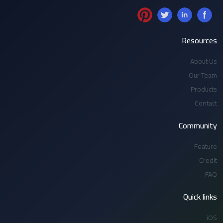
Resources
About Us
Our Team
Products
Contact
Community
Feature
Credit
FAQ
Quick links
iOS