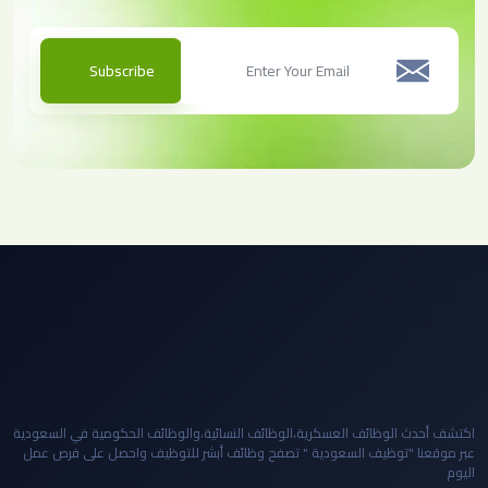
Subscribe
اكتشف أحدث الوظائف العسكرية،الوظائف النسائية،والوظائف الحكومية في السعودية
عبر موقعنا "توظيف السعودية " تصفح وظائف أبشر للتوظيف واحصل على فرص عمل
اليوم