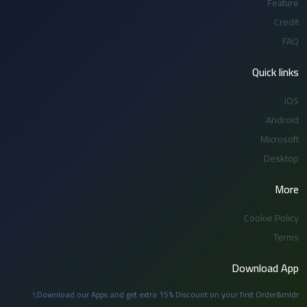
Feature
Credit
FAQ
Quick links
iOS
Android
Microsoft
Desktop
More
Cookie Policy
Terms
Download App
Download our Apps and get extra 15% Discount on your first Order&mldr;!