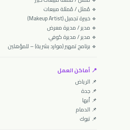
🔹 مُمثل / مُمثلة مبيعات
🔹 خبيرة تجميل (Makeup Artist)
🔹 مدير / مديرة معرض
🔹 مدير / مديرة كوفي
🔹 برنامج تمهير (موارد بشرية) – للمؤهلين
📍 أماكن العمل
📌 الرياض
📌 جدة
📌 أبها
📌 الدمام
📌 تبوك