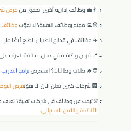
👨‍💼 وظائف إدارية أخرى: تحقق من
فرص شركة
🧑‍💻 مهتم بوظائف التقنية؟ لا تفوّت
وظائف وز
✈️ وظائف في قطاع الطيران: اطلع أيضًا على
و
📍 فرص وظيفية في مدن مختلفة: تعرف على
🧑‍🎓 طلاب وطالبات؟ استعرض
برامج التدريب 
🏢 شركات كبرى تعلن الآن: لا تفوّت
فرص التوظي
🌐 تبحث عن وظائف في شركات تقنية؟ تعرف 
الأنظمة والأمن السيبراني
.