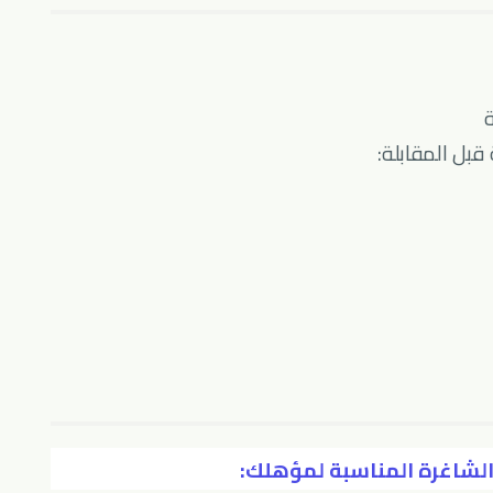

📚 يُنصح بالتع
🔗 تصفح المزيد من الوظائ