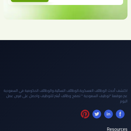
اكتشف أحدث الوظائف العسكرية،الوظائف النسائية،والوظائف الحكومية في السعودية
عبر موقعنا "توظيف السعودية " تصفح وظائف أبشر للتوظيف واحصل على فرص عمل
اليوم
Resources