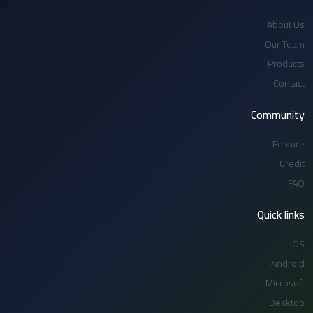
About Us
Our Team
Products
Contact
Community
Feature
Credit
FAQ
Quick links
iOS
Android
Microsoft
Desktop