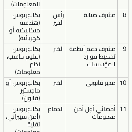
المعلومات)
8
مشرف صيانة
رأس
بكالوريوس
الخير
(هندسة
ميكانيكية أو
كهربائية)
9
مشرف دعم أنظمة
الخبر
بكالوريوس
تخطيط موارد
(علوم حاسب،
المؤسسات
نظم
معلومات)
10
مدير قانوني
الخبر
بكالوريوس أو
ماجستير
(قانون)
11
أخصائي أول أمن
الدمام
بكالوريوس
معلومات
(أمن سيبراني،
تقنية
معلومات)