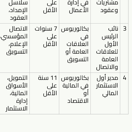
مشتريات
في إدارة
على
سلاسل
وعقود
الأعمال
الأقل
الإمداد،
العقود
3
نائب
بكالوريوس
7 سنوات
الاتصال
الرئيس
في
على
المؤسسي،
الأول
العلاقات
الأقل
الإعلام،
للعلاقات
العامة أو
التسويق
العامة
التسويق
والاتصال
4
مدير أول
بكالوريوس
11 سنة
التمويل،
الاستثمار
في المالية
على
الأسواق
المالي
أو
الأقل
المالية،
الاقتصاد
إدارة
الاستثمار