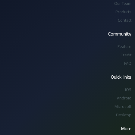
Our Team
Products
Contact
Community
Feature
Credit
FAQ
Quick links
iOS
Android
Microsoft
Desktop
More