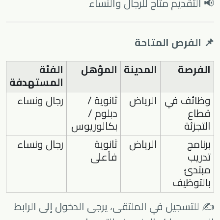
📢 التقديم متاح للرجال والنساء
📌 الفرص المتاحة
الفرصة
المدينة
المؤهل
الفئة
المستهدفة
وظائف في
الرياض
ثانوية /
رجال ونساء
قطاع
دبلوم /
التجزئة
بكالوريوس
برنامج
الرياض
ثانوية
رجال ونساء
تدريب
فأعلى
مبتدئ
بالتوظيف
✍️ للتسجيل في الملتقى، يرجى الدخول إلى الرابط