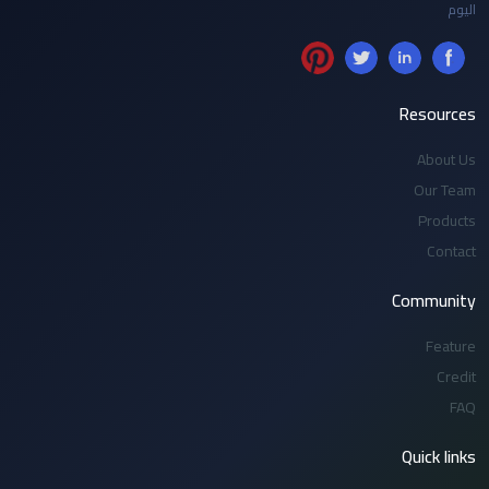
اليوم
Resources
About Us
Our Team
Products
Contact
Community
Feature
Credit
FAQ
Quick links