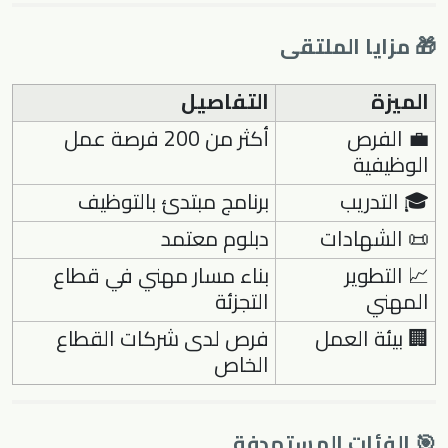
🎁 مزايا الملتقى
الميزة
التفاصيل
💼 الفرص
أكثر من 200 فرصة عمل
الوظيفية
🎓 التدريب
برنامج مبتدئ بالتوظيف
📜 الشهادات
دبلوم معتمد
📈 التطوير
بناء مسار مهني في قطاع
المهني
التجزئة
🏢 بيئة العمل
فرص لدى شركات القطاع
الخاص
🎯 الفئات المستهدفة