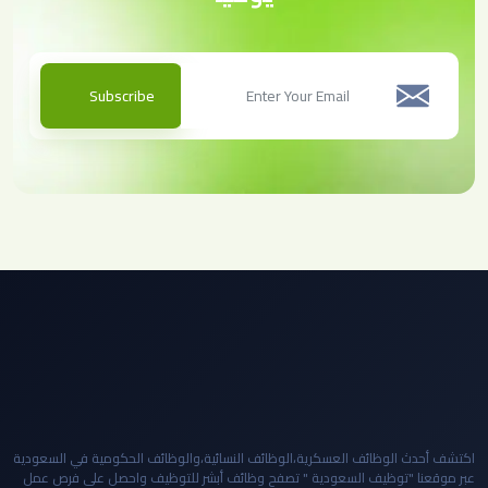
Subscribe
اكتشف أحدث الوظائف العسكرية،الوظائف النسائية،والوظائف الحكومية في السعودية
عبر موقعنا "توظيف السعودية " تصفح وظائف أبشر للتوظيف واحصل على فرص عمل