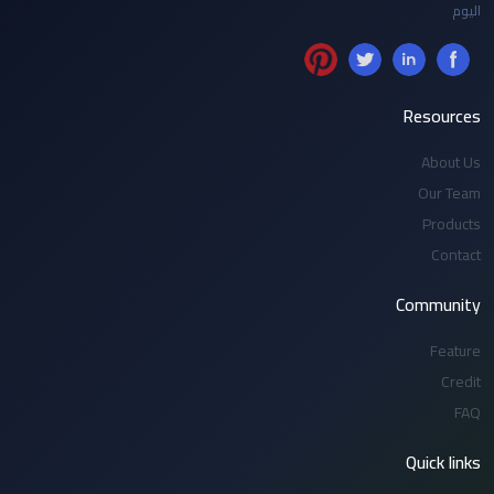
اليوم
Resources
About Us
Our Team
Products
Contact
Community
Feature
Credit
FAQ
Quick links