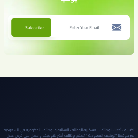
Subscribe
اكتشف أحدث الوظائف العسكرية،الوظائف النسائية،والوظائف الحكومية في السعودية
عبر موقعنا "توظيف السعودية " تصفح وظائف أبشر للتوظيف واحصل على فرص عمل