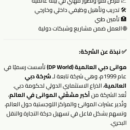
📈 فرص نمو وتطور مهني في بيئة عالمية
🛠 تدريب وتأهيل وظيفي داخلي وخارجي
🏥 تأمين طبي
🌐 العمل ضمن مشاريع وشبكات دولية
✅
نبذة عن الشركة:
موانئ دبي العالمية (DP World)
تأسست رسميًا في
عام 1999م، وهي شركة تابعة لـ
شركة دبي
العالمية
، الذراع الاستثماري الدولي لحكومة دبي.
تُعد الشركة من
أكبر مشغّلي الموانئ في العالم
،
وتُدير عشرات الموانئ والمراكز اللوجستية حول العالم،
وتسهم بشكل فاعل في تسهيل حركة التجارة والنقل
البحري.