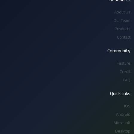
About Us
Our Team
Products
Contact
Community
Feature
Credit
FAQ
Quick links
iOS
Android
Microsoft
Desktop