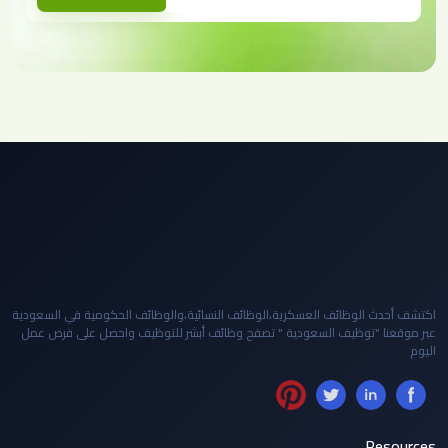
اكتشف أحدث الوظائف العسكرية،الوظائف النسائية،والوظائف الحكومية في السعودية
عبر موقعنا "توظيف السعودية " تصفح وظائف أبشر للتوظيف واحصل على فرص عمل
اليوم
Resources