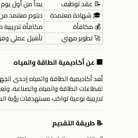
📝 عقد توظيف
يبدأ من أول يوم 
🎓 شهادة معتمدة
دبلوم معتمد من 
💰 مكافأة
مكافأة تدريبية م
🚀 تطوير مهني
تأهيل عملي وفق
🏢 عن أكاديمية الطاقة والمياه
تُعد أكاديمية الطاقة والمياه إحدى الجه
لقطاعات الطاقة والمياه والصناعة، وتعم
تدريبية نوعية تواكب مستهدفات رؤية السعودية 2030 في التوطين والتنم
📝 طريقة التقديم