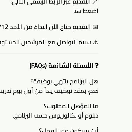
🔗 التقديم عبر الرابط الرسمي التالي:
اضغط هنا
📅 التقديم متاح الآن ابتداءً من الأحد 1447/09/12هـ الموافق 2026/03/01م.
⚠ سيتم التواصل مع المرشحين المستوف
❓ الأسئلة الشائعة (FAQs)
هل البرنامج ينتهي بوظيفة؟
نعم، بعقد توظيف يبدأ من أول يوم تدريب
ما المؤهل المطلوب؟
دبلوم أو بكالوريوس حسب البرنامج.
أين سيكون مقر العمل؟