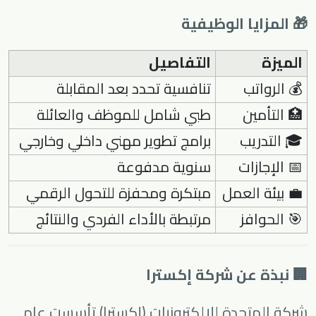
🎁 المزايا الوظيفية
الميزة
التفاصيل
💰 الرواتب
تنافسية تحدد بعد المقابلة
🏥 التأمين
طبي شامل للموظف والعائلة
🎓 التدريب
برامج تطوير مهني داخلي وخارجي
📅 الإجازات
سنوية مدفوعة
💼 بيئة العمل
مبتكرة ومحفزة للتحول الرقمي
🎯 الحوافز
مرتبطة بالأداء الفردي والنتائج
🏢 نبذة عن شركة إكسترا
شركة المتحدة للإلكترونيات (إكسترا) تأسست عام