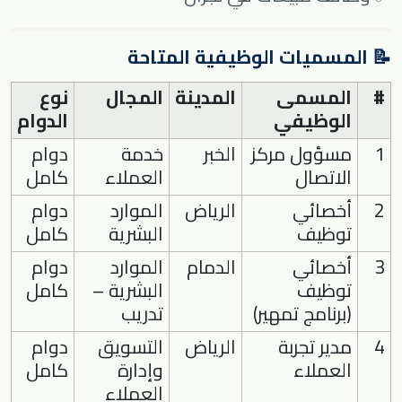
📝 المسميات الوظيفية المتاحة
#
المسمى
المدينة
المجال
نوع
الوظيفي
الدوام
1
مسؤول مركز
الخبر
خدمة
دوام
الاتصال
العملاء
كامل
2
أخصائي
الرياض
الموارد
دوام
توظيف
البشرية
كامل
3
أخصائي
الدمام
الموارد
دوام
توظيف
البشرية –
كامل
(برنامج تمهير)
تدريب
4
مدير تجربة
الرياض
التسويق
دوام
العملاء
وإدارة
كامل
العملاء