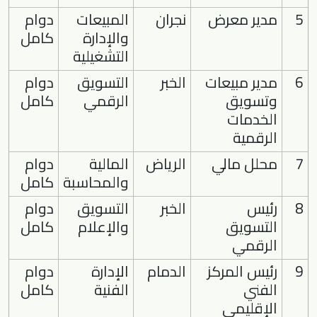
5
مدير معرض
نجران
المبيعات
دوام
والإدارة
كامل
التشغيلية
6
مدير مبيعات
الخبر
التسويق
دوام
وتسويق
الرقمي
كامل
الخدمات
الرقمية
7
محلل مالي
الرياض
المالية
دوام
والمحاسبة
كامل
8
رئيس
الخبر
التسويق
دوام
التسويق
والإعلام
كامل
الرقمي
9
رئيس المركز
الدمام
الإدارة
دوام
الفني
الفنية
كامل
الإقليمي