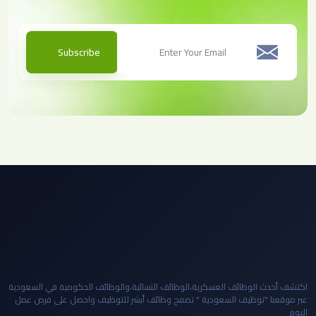
Subscribe
اكتشف أحدث الوظائف العسكرية،الوظائف النسائية،والوظائف الحكومية في السعودية
عبر موقعنا "توظيف السعودية " تصفح وظائف أبشر للتوظيف واحصل على فرص عمل
اليوم