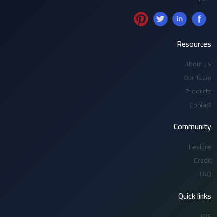
Resources
About Us
Our Team
Products
Contact
Community
Feature
Credit
FAQ
Quick links
iOS