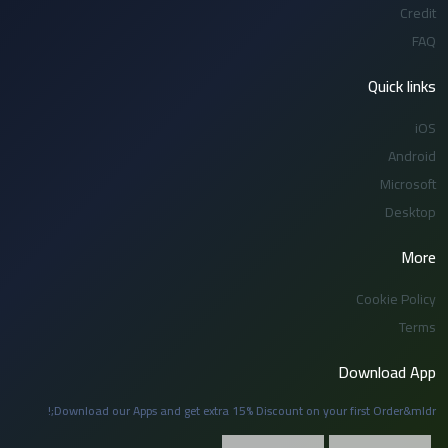
Credit
FAQ
Quick links
iOS
Android
Microsoft
Desktop
More
Cookie Policy
Terms
Download App
Download our Apps and get extra 15% Discount on your first Order&mldr;!