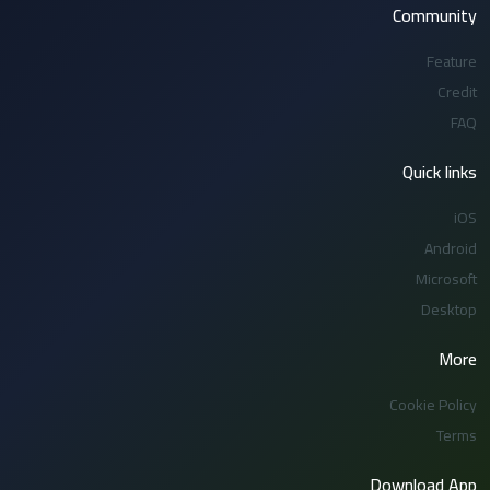
Community
Feature
Credit
FAQ
Quick links
iOS
Android
Microsoft
Desktop
More
Cookie Policy
Terms
Download App