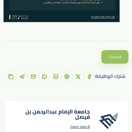
Closed
شارك الوظيفة
جامعة الإمام ﻋﺒﺪاﻟﺮﺣﻤﻦ ﺑﻦ
ﻓﻴﺼﻞ
8 Open Jobs