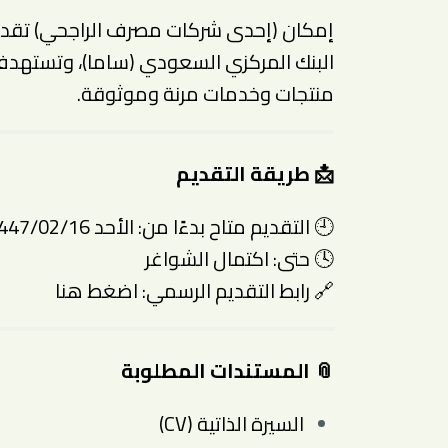
إمكان (إحدى شركات مصرف الراجحي) تقدم ح
البنك المركزي السعودي (ساما)، وتستهدف ت
منتجات وخدمات مرنة وموثوقة.
📩 طريقة التقديم
🕘 التقديم متاح بدءًا من: الأحد 1447/02/16هـ (2025/08/10م)
🕓 حتى: اكتمال الشواغر
🔗 رابط التقديم الرسمي:
اضغط هنا
📎 المستندات المطلوبة
السيرة الذاتية (CV)