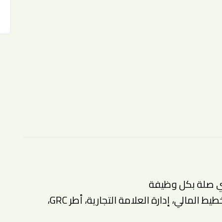
ي صلة بكل وظيفة
✅ إلمام بالمهارات المرتبطة بالمسمى (التخطيط المالي، إدارة العلامة التجارية، أطر GRC،