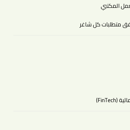
عمل المكتبي
فق متطلبات كل شاغر
FinTe)