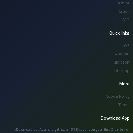
Feature
Credit
FAQ
Quick links
iOS
Android
Microsoft
Desktop
More
Cookie Policy
Terms
Download App
Download our Apps and get extra 15% Discount on your first Order&mldr;!