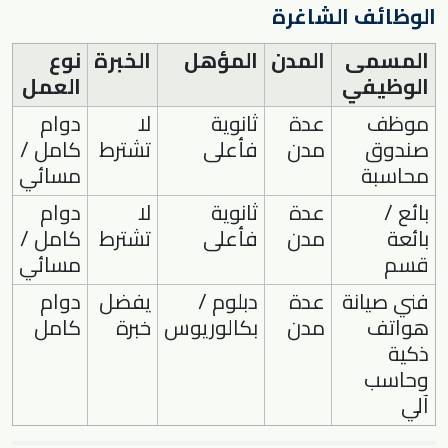
الوظائف الشاغرة
المسمى
المدن
المؤهل
الخبرة
نوع
الوظيفي
العمل
موظف
عدة
ثانوية
لا
دوام
صندوق
مدن
فأعلى
تشترط
كامل /
محاسبة
مسائي
بائع /
عدة
ثانوية
لا
دوام
بائعة
مدن
فأعلى
تشترط
كامل /
قسم
مسائي
فني صيانة
عدة
دبلوم /
يفضل
دوام
هواتف
مدن
بكالوريوس
خبرة
كامل
ذكية
وحاسب
آلي