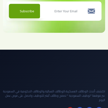
Subscribe
اكتشف أحدث الوظائف العسكرية،الوظائف النسائية،والوظائف الحكومية في السعودية
عبر موقعنا "توظيف السعودية " تصفح وظائف أبشر للتوظيف واحصل على فرص عمل
اليوم