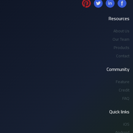
Resources
About Us
Our Team
Products
Contact
Community
Feature
Credit
FAQ
Quick links
iOS
Android