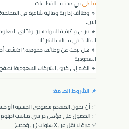
ى في مختلف القطاعات.
فأعل
لية شاغرة في المملكة! تعرف على المزيد من
الآن.
يفية للمهندسين وتقنيي المعلومات! تصفح
المتاحة في مختلف الشركات.
هل تبحث عن وظائف حكومية؟ اكتشف أحدث
السعودية.
 انضم إلى كبرى الشركات السعودية! تصفح
📌 الشروط العامة:
سعودي الجنسية (أو حسب متطلبات الوظيفة).
مؤهل دراسي مناسب (دبلوم أو بكالوريوس).
✅ خبرة لا تقل عن X سنوات (إن وُجدت).