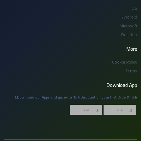
iOS
Android
Microsoft
Desktop
More
Cookie Policy
Terms
Download App
Download our Apps and get extra 15% Discount on your first Order&mldr;!