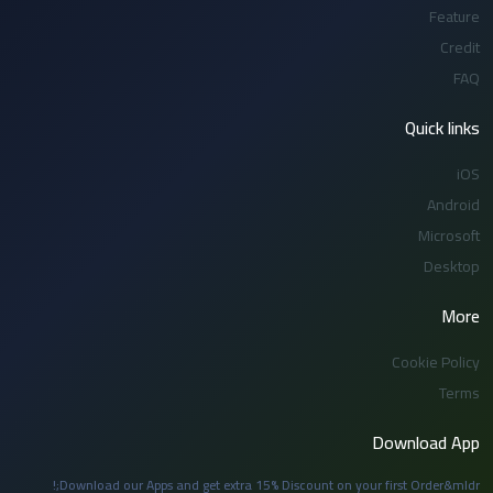
Feature
Credit
FAQ
Quick links
iOS
Android
Microsoft
Desktop
More
Cookie Policy
Terms
Download App
Download our Apps and get extra 15% Discount on your first Order&mldr;!