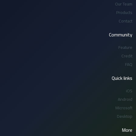
Our Team
Products
Contact
Community
Feature
Credit
FAQ
Quick links
iOS
Android
Microsoft
Desktop
More