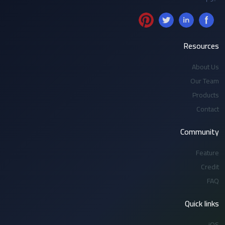
Resources
About Us
Our Team
Products
Contact
Community
Feature
Credit
FAQ
Quick links
iOS