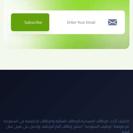
Subscribe
اكتشف أحدث الوظائف العسكرية،الوظائف النسائية،والوظائف الحكومية في السعودية
عبر موقعنا "توظيف السعودية " تصفح وظائف أبشر للتوظيف واحصل على فرص عمل
اليوم