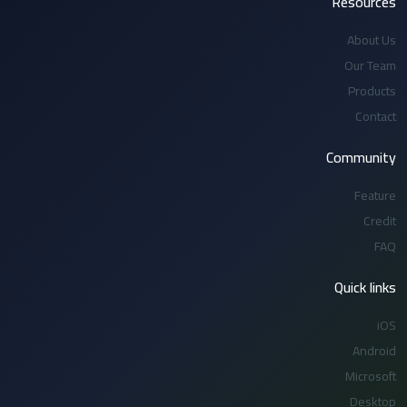
Resources
About Us
Our Team
Products
Contact
Community
Feature
Credit
FAQ
Quick links
iOS
Android
Microsoft
Desktop