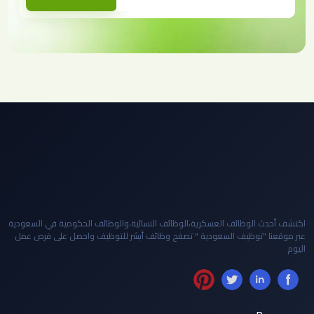
اكتشف أحدث الوظائف العسكرية،الوظائف النسائية،والوظائف الحكومية في السعودية
عبر موقعنا "توظيف السعودية " تصفح وظائف أبشر للتوظيف واحصل على فرص عمل
اليوم