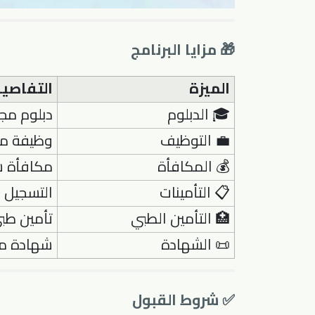
🎁 مزايا البرنامج
الميزة
التفاصي
🎓 الدبلوم
دبلوم مجا
💼 التوظيف
وظيفة مضم
💰 المكافأة
مكافأة شه
📋 التأمينات
التسجيل ف
🏥 التأمين الطبي
تأمين طبي
📜 الشهادة
شهادة مع
✅ شروط القبول