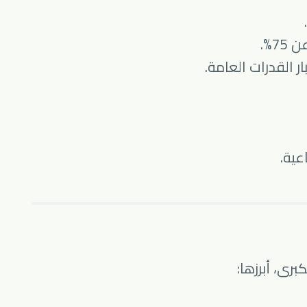
7%.
عية.
رى، أبرزها: