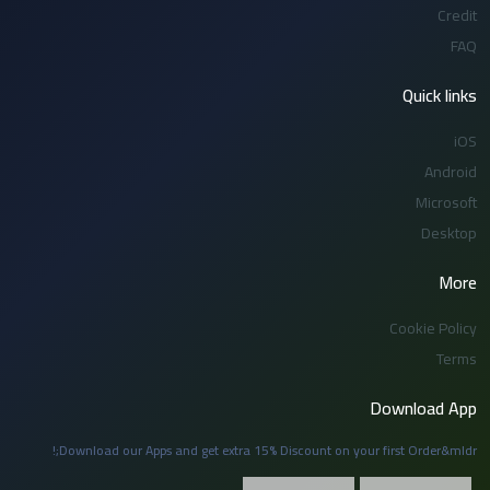
Credit
FAQ
Quick links
iOS
Android
Microsoft
Desktop
More
Cookie Policy
Terms
Download App
Download our Apps and get extra 15% Discount on your first Order&mldr;!