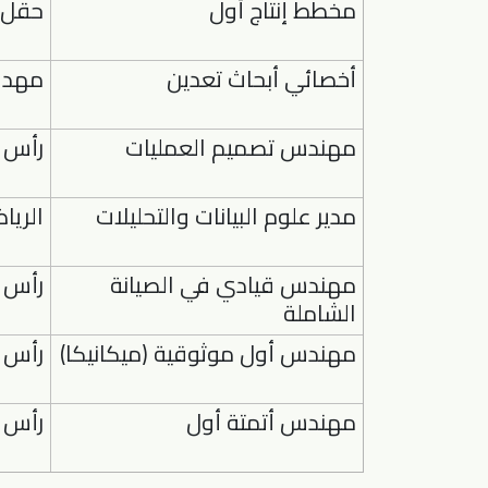
مخطط إنتاج أول
حقل 
أخصائي أبحاث تعدين
مهد 
مهندس تصميم العمليات
رأس ا
مدير علوم البيانات والتحليلات
الريا
مهندس قيادي في الصيانة
رأس ا
الشاملة
مهندس أول موثوقية (ميكانيكا)
رأس ا
مهندس أتمتة أول
رأس ا