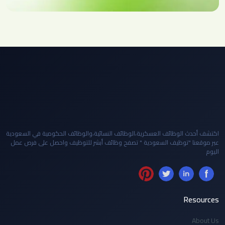
اكتشف أحدث الوظائف العسكرية،الوظائف النسائية،والوظائف الحكومية في السعودية
عبر موقعنا "توظيف السعودية " تصفح وظائف أبشر للتوظيف واحصل على فرص عمل
اليوم
Resources
About Us