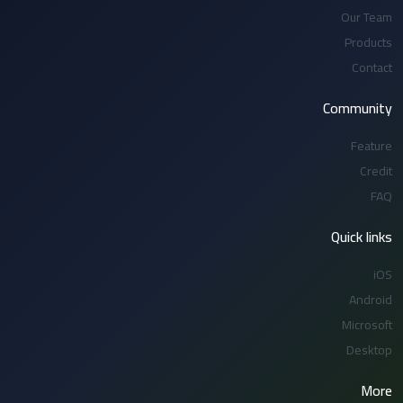
Our Team
Products
Contact
Community
Feature
Credit
FAQ
Quick links
iOS
Android
Microsoft
Desktop
More