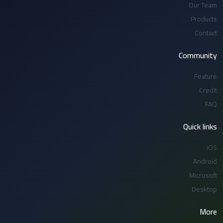
Our Team
Products
Contact
Community
Feature
Credit
FAQ
Quick links
iOS
Android
Microsoft
Desktop
More