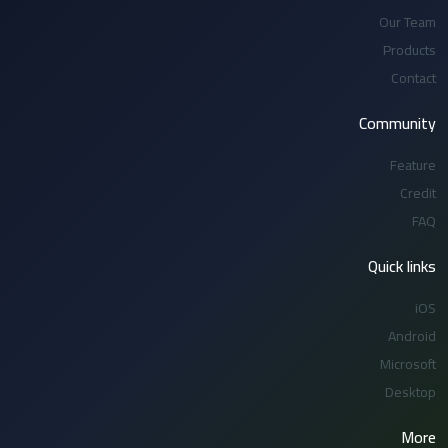
Our Team
Products
Contact
Community
Feature
Credit
FAQ
Quick links
iOS
Android
Microsoft
Desktop
More