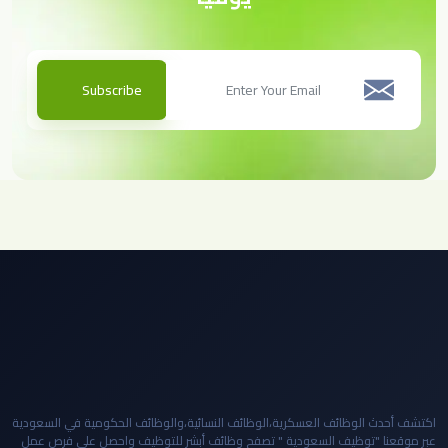
Subscribe
اكتشف أحدث الوظائف العسكرية،الوظائف النسائية،والوظائف الحكومية في السعودية
عبر موقعنا "توظيف السعودية " تصفح وظائف أبشر للتوظيف واحصل على فرص عمل