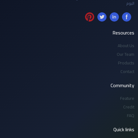
اليوم
Resources
About Us
Our Team
Products
Contact
Community
Feature
Credit
FAQ
Quick links