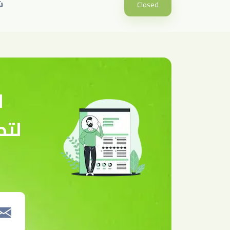
ش
Closed
ا
لتص