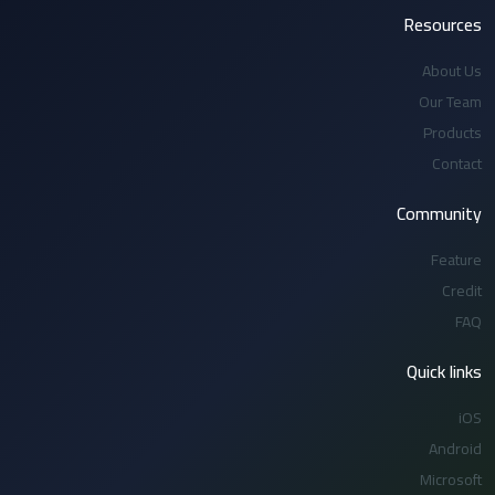
Resources
About Us
Our Team
Products
Contact
Community
Feature
Credit
FAQ
Quick links
iOS
Android
Microsoft