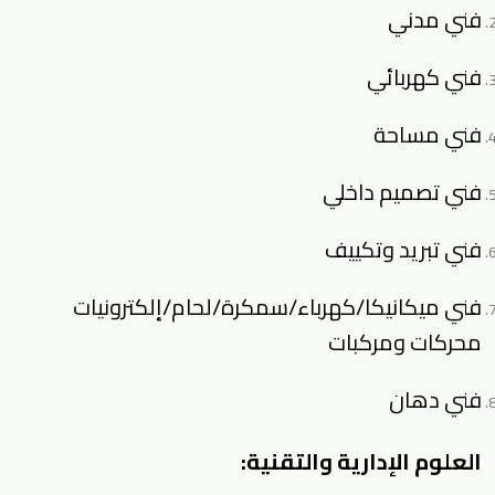
فني مدني
فني كهربائي
فني مساحة
فني تصميم داخلي
فني تبريد وتكييف
فني ميكانيكا/كهرباء/سمكرة/لحام/إلكترونيات
محركات ومركبات
فني دهان
العلوم الإدارية والتقنية: