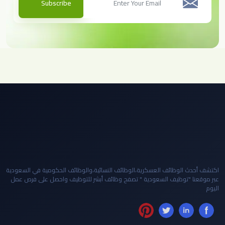
Subscribe
اكتشف أحدث الوظائف العسكرية،الوظائف النسائية،والوظائف الحكومية في السعودية
عبر موقعنا "توظيف السعودية " تصفح وظائف أبشر للتوظيف واحصل على فرص عمل
اليوم