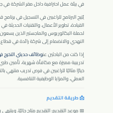
في بيئة عمل احترافية داخل مقر الشركة في ج
يُتيح البرنامج للراغبين في التسجيل في برنام
القيادة، تطوير الأعمال، والتقنيات الحديثة 
لحملة البكالوريوس والماجستير الذين يسعون إ
النهدي والانضمام إلى شركة رائدة في قطاع ا
إذا كنت من الباحثين عن
وظائف حديثي التخرج في ا
تدريبية مميزة مع مكافأة شهرية، تأمين طبي، 
خيارًا مثاليًا للراغبين في فرص تدريب منتهي ب
العملي، والمزايا الوظيفية التنافسية.
📩 طريقة التقديم