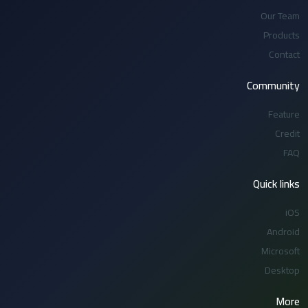
Our Team
Products
Contact
Community
Feature
Credit
FAQ
Quick links
iOS
Android
Microsoft
Desktop
More