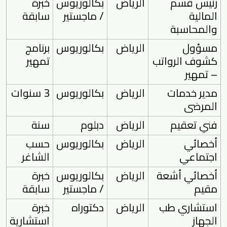
رئيس قسم
الرياض
بكالوريوس
خبرة
المالية
/ ماجستير
سابقة
والمحاسبة
مسؤول
الرياض
بكالوريوس
برنامج
كشوف الرواتب
تمهير
– تمهير
مدير خدمات
الرياض
بكالوريوس
3 سنوات
المرضى
فني تعقيم
الرياض
دبلوم
سنة
أخصائي
الرياض
بكالوريوس
حسب
اجتماعي
الشاغر
أخصائي أشعة
الرياض
بكالوريوس
خبرة
مقيم
/ ماجستير
سابقة
استشاري طب
الرياض
دكتوراه
خبرة
الجهاز
استشارية