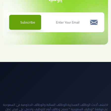
Subscribe
اكتشف أحدث الوظائف العسكرية،الوظائف النسائية،والوظائف الحكومية في السعودية
عبر موقعنا "توظيف السعودية " تصفح وظائف أبشر للتوظيف واحصل على فرص عمل