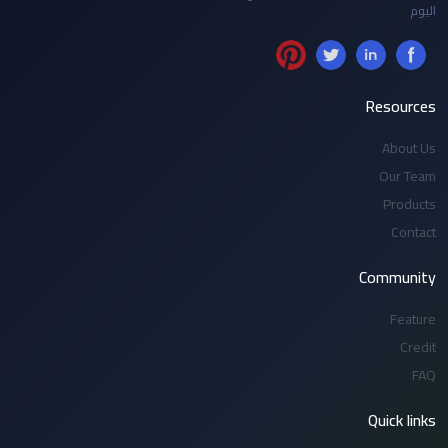
اليوم
Resources
About Us
Our Team
Products
Contact
Community
Feature
Credit
FAQ
Quick links