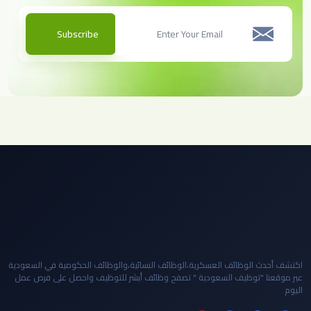
Subscribe
اكتشف أحدث الوظائف العسكرية،الوظائف النسائية،والوظائف الحكومية في السعودية
عبر موقعنا "توظيف السعودية " تصفح وظائف أبشر للتوظيف واحصل على فرص عمل
اليوم