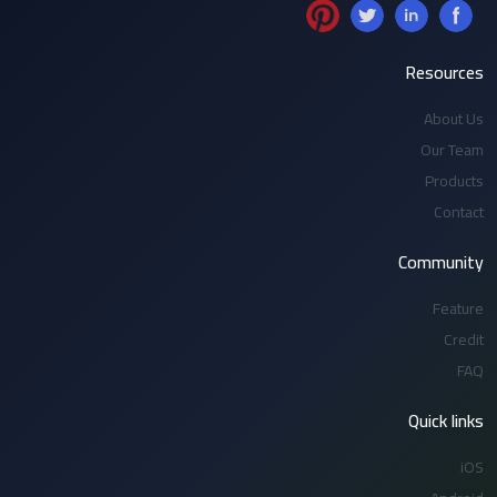
Resources
About Us
Our Team
Products
Contact
Community
Feature
Credit
FAQ
Quick links
iOS