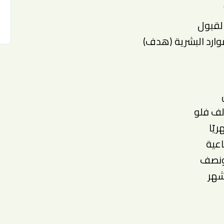
القبول
ارد البشرية (هدف)
الف فلو
اعية
ونصف