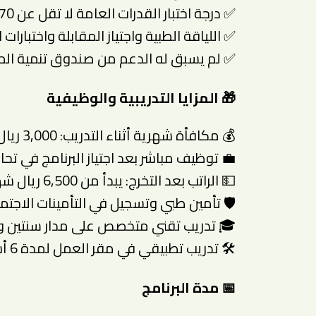
✅ درجة اختبار القدرات العامة لا تقل عن 70
✅ اللياقة الطبية واجتياز المقابلة واختبارات 
✅ لم يسبق له الدعم من صندوق تنمية المو
🎁 المزايا التدريبية والوظيفية
💰 مكافأة شهرية أثناء التدريب: 3,000 ريال
💼 توظيف مباشر بعد اجتياز البرنامج في تح
💵 الراتب بعد التخرج: يبدأ من 6,500 ريال شهريًا
🛡️ تأمين طبي وتسجيل في التأمينات الاجتم
🎓 تدريب تقني متخصص على مدار سنتين 
🛠️ تدريب تطبيقي في مقر العمل لمدة 6 أشهر
📅 مدة البرنامج