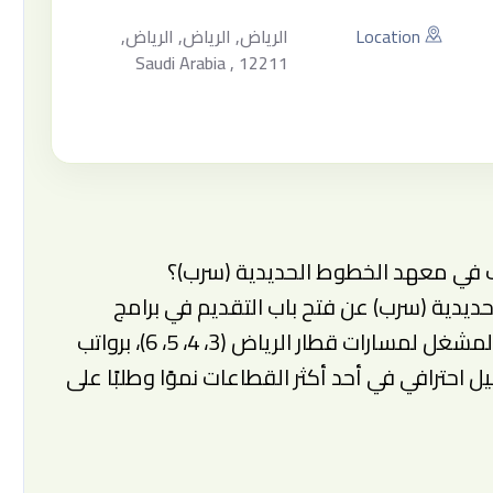
Location
الرياض, الرياض, الرياض,
Saudi Arabia , 12211
ف في معهد الخطوط الحديدية (سرب)؟
يدية (سرب) عن فتح باب التقديم في برامج
تدريبية منتهية بالتوظيف في تحالف (فلو) المشغل لمسارات قطار الرياض (3، 4، 5، 6)، برواتب
د التخرج، وتأهيل احترافي في أحد أكثر القطاعات نموًا وطلبًا على