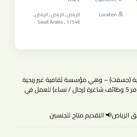
Location
الرياض, الرياض, الرياض,
Saudi Arabia , 11546
لية (جسفت) – وهي مؤسسة ثقافية غير ربحية
تعمل تحت إشراف وزارة الثقافة – عن توفر 5 وظائف شاغرة (رجال / نساء) للعمل في
 الرياض📢 التقديم متاح للجنسين