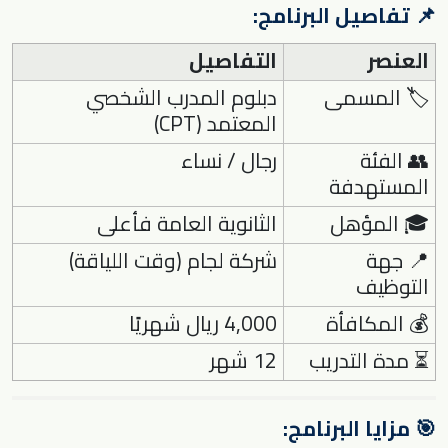
📌 تفاصيل البرنامج:
العنصر
التفاصيل
🏷 المسمى
دبلوم المدرب الشخصي
المعتمد (CPT)
👥 الفئة
رجال / نساء
المستهدفة
🎓 المؤهل
الثانوية العامة فأعلى
📍 جهة
شركة لجام (وقت اللياقة)
التوظيف
💰 المكافأة
4,000 ريال شهريًا
⏳ مدة التدريب
12 شهر
🎯 مزايا البرنامج: