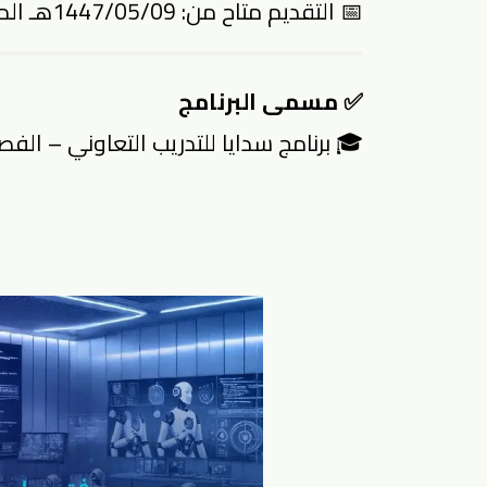
📅 التقديم متاح من: 1447/05/09هـ الموافق 2025/10/31م
✅ مسمى البرنامج
🎓 برنامج سدايا للتدريب التعاوني – الفصل ال