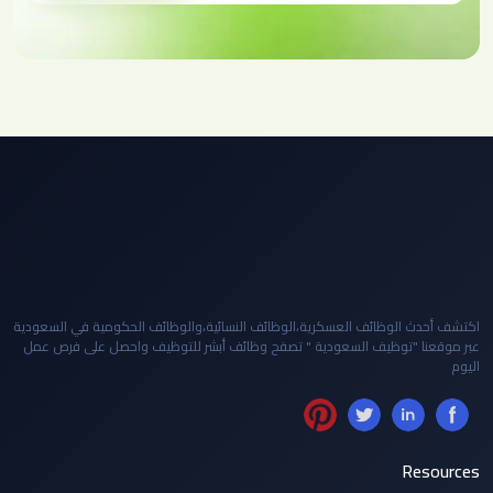
اكتشف أحدث الوظائف العسكرية،الوظائف النسائية،والوظائف الحكومية في السعودية
عبر موقعنا "توظيف السعودية " تصفح وظائف أبشر للتوظيف واحصل على فرص عمل
اليوم
Resources