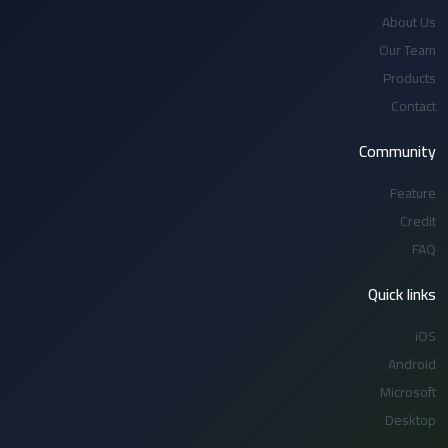
About Us
Our Team
Products
Contact
Community
Feature
Credit
FAQ
Quick links
iOS
Android
Microsoft
Desktop